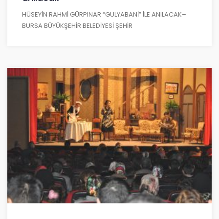
HÜSEYİN RAHMİ GÜRPINAR “GULYABANİ” İLE ANILACAK–
BURSA BÜYÜKŞEHİR BELEDİYESİ ŞEHİR