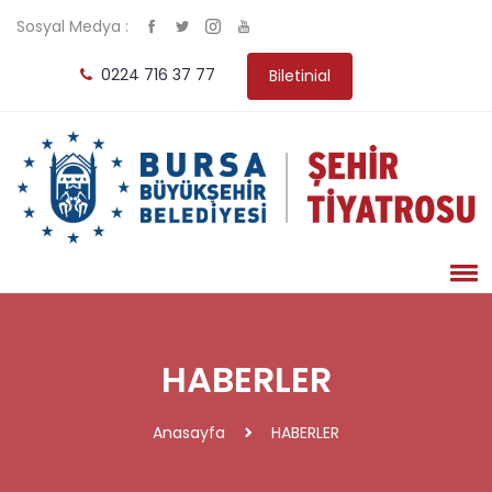
Sosyal Medya :
0224 716 37 77
Biletinial
HABERLER
Anasayfa
HABERLER