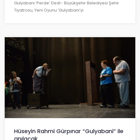
Gulyabani ‘Perde’ Dedi– Büyükşehir Belediyesi Şehir
Tiyatrosu, Yeni Oyunu ‘Gulyabani’yi
Hüseyin Rahmi Gürpınar “Gulyabani” ile
anılacak