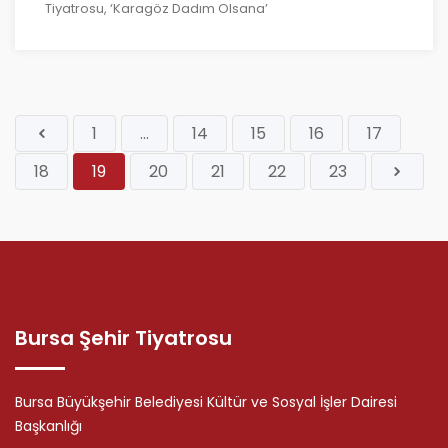
Tiyatrosu, ‘Karagöz Dadım Olsana’
1
...
14
15
16
17
18
19
20
21
22
23
Bursa Şehir Tiyatrosu
Bursa Büyükşehir Belediyesi Kültür ve Sosyal İşler Dairesi
Başkanlığı