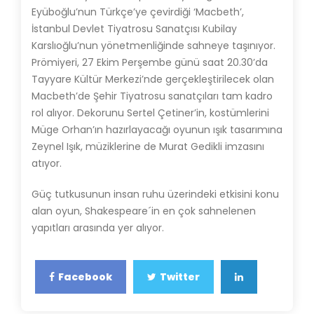
Eyüboğlu’nun Türkçe’ye çevirdiği ‘Macbeth’,
İstanbul Devlet Tiyatrosu Sanatçısı Kubilay
Karslıoğlu’nun yönetmenliğinde sahneye taşınıyor.
Prömiyeri, 27 Ekim Perşembe günü saat 20.30’da
Tayyare Kültür Merkezi’nde gerçekleştirilecek olan
Macbeth’de Şehir Tiyatrosu sanatçıları tam kadro
rol alıyor. Dekorunu Sertel Çetiner’in, kostümlerini
Müge Orhan’ın hazırlayacağı oyunun ışık tasarımına
Zeynel Işık, müziklerine de Murat Gedikli imzasını
atıyor.
Güç tutkusunun insan ruhu üzerindeki etkisini konu
alan oyun, Shakespeare´in en çok sahnelenen
yapıtları arasında yer alıyor.
Facebook
Twitter