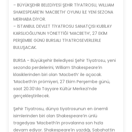
– BÜYÜKŞEHİR BELEDİYESİ ŞEHİR TİYATROSU, WILLIAM
SHAKESPEARE’IN ‘MACBETH’ OYUNU İLE YENİ SEZONA
MERHABA DİYOR.
– İSTANBUL DEVLET TİYATROSU SANATÇISI KUBİLAY
KARSLIOĞLU’NUN YÖNETTİĞİ ‘MACBETH’, 27 EKİM
PERŞEMBE GÜNÜ BURSALI TİYATROSEVERLERLE
BULUŞACAK.
BURSA – Büyükşehir Belediyesi Şehir Tiyatrosu, yeni
sezonda perdelerini, William Shakespeare’in
klasiklerinden biri olan ‘Macbeth’ ile açacak.
‘Macbeth’in prömiyeri, 27 Ekim Perşembe günü,
saat 20.30’da Tayyare Kültür Merkezi’nde
gerçekleştirilecek.
Şehir Tiyatrosu, dünya tiyatrosunun en önemli
isimlerinden biri olan Shakespeare’in ünlü
tragedyası ‘Macbeth’in provalarına son hızla
devam ediyor. Shakespeare’in yazdığı, Sabahattin