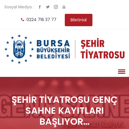
Sosyal Medya :
0224 716 37 77
Biletinial
ŞEHİR TİYATROSU GENÇ
SAHNE KAYITLARI
BAŞLIYOR…