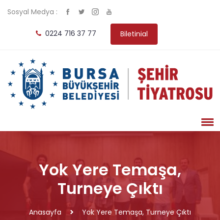
Sosyal Medya :
0224 716 37 77
Biletinial
Yok Yere Temaşa,
Turneye Çıktı
Anasayfa
Yok Yere Temaşa, Turneye Çıktı