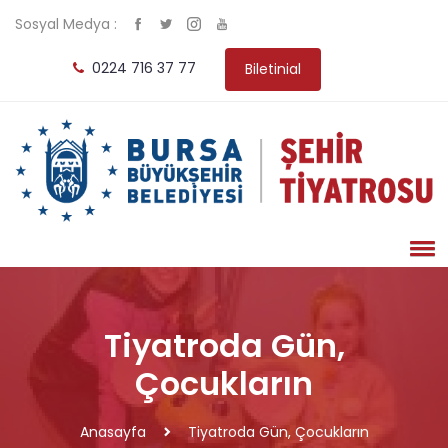
Sosyal Medya :
0224 716 37 77
Biletinial
Tiyatroda Gün,
Çocukların
Anasayfa
Tiyatroda Gün, Çocukların