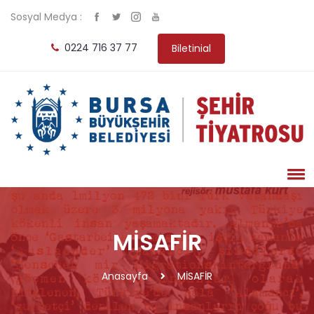
Sosyal Medya :
0224 716 37 77
Biletinial
MİSAFİR
Anasayfa
MİSAFİR