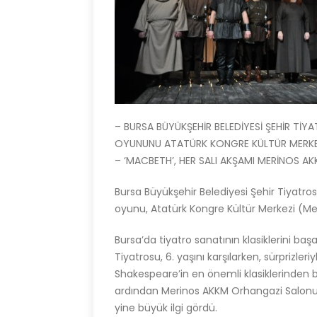
– BURSA BÜYÜKŞEHİR BELEDİYESİ ŞEHİR TİY
OYUNUNU ATATÜRK KONGRE KÜLTÜR MERKEZ
– ‘MACBETH’, HER SALI AKŞAMI MERİNOS A
Bursa Büyükşehir Belediyesi Şehir Tiyatr
oyunu, Atatürk Kongre Kültür Merkezi (Me
Bursa’da tiyatro sanatının klasiklerini ba
Tiyatrosu, 6. yaşını karşılarken, sürprizler
Shakespeare’in en önemli klasiklerinden b
ardından Merinos AKKM Orhangazi Salonu’
yine büyük ilgi gördü.