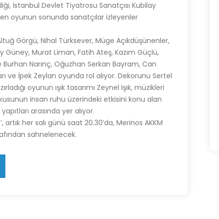
i, İstanbul Devlet Tiyatrosu Sanatçısı Kubilay
en oyunun sonunda sanatçılar izleyenler
Altuğ Görgü, Nihal Türksever, Müge Açıkdüşünenler,
y Güney, Murat Liman, Fatih Ateş, Kazım Güçlü,
ile Burhan Narınç, Oğuzhan Serkan Bayram, Can
rı ve İpek Zeylan oyunda rol alıyor. Dekorunu Sertel
rladığı oyunun ışık tasarımı Zeynel Işık, müzikleri
tkusunun insan ruhu üzerindeki etkisini konu alan
pıtları arasında yer alıyor.
 artık her salı günü saat 20.30’da, Merinos AKKM
rafından sahnelenecek.