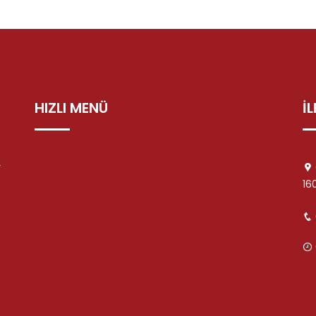
HIZLI MENÜ
İ
r
16