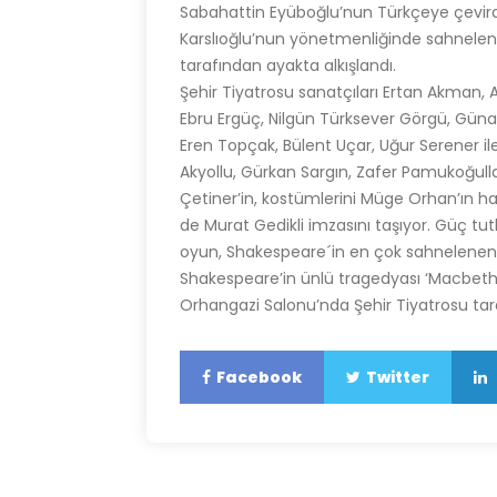
Sabahattin Eyüboğlu’nun Türkçeye çevirdiğ
Karslıoğlu’nun yönetmenliğinde sahnelen
tarafından ayakta alkışlandı.
Şehir Tiyatrosu sanatçıları Ertan Akman, 
Ebru Ergüç, Nilgün Türksever Görgü, Güna
Eren Topçak, Bülent Uçar, Uğur Serener 
Akyollu, Gürkan Sargın, Zafer Pamukoğulla
Çetiner’in, kostümlerini Müge Orhan’ın hazı
de Murat Gedikli imzasını taşıyor. Güç tu
oyun, Shakespeare´in en çok sahnelenen ya
Shakespeare’in ünlü tragedyası ‘Macbeth’,
Orhangazi Salonu’nda Şehir Tiyatrosu ta
Facebook
Twitter