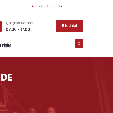
0224 716 37 77
Çalışma Saatleri
Biletinial
08.00 - 17.00
LETİŞİM
’DE