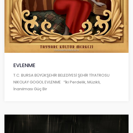
EVLENME
T.C. BURSA BÜYÜKŞEHİR BELEDİYESİ ŞEHİR TİYATROSU
NIKOLAY GOGOL EVLENME “İki Perdelik, Müzikli,
İnanılması Güç Bir