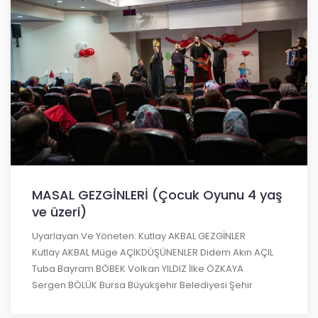
MASAL GEZGİNLERİ (Çocuk Oyunu 4 yaş
ve üzeri)
Uyarlayan Ve Yöneten: Kutlay AKBAL GEZGİNLER
Kutlay AKBAL Müge AÇIKDÜŞÜNENLER Didem Akın AÇIL
Tuba Bayram BÖBEK Volkan YILDIZ İlke ÖZKAYA
Sergen BÖLÜK Bursa Büyükşehir Belediyesi Şehir