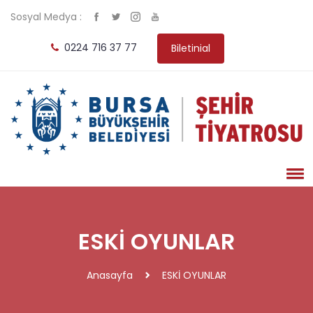
Sosyal Medya :
0224 716 37 77
Biletinial
ESKİ OYUNLAR
Anasayfa
ESKİ OYUNLAR